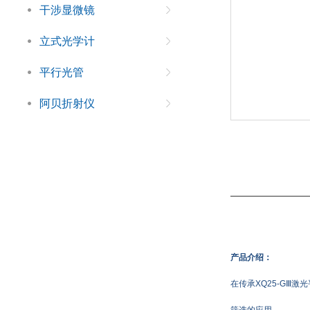
干涉显微镜
立式光学计
平行光管
阿贝折射仪
产品介绍：
在传承XQ25-G
筛选的应用。